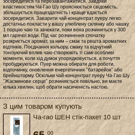
зосередитися та перезавантажитися. Завдяки
властивостям Ча-Гао Шу прояснюється свідомість,
збільшується працездатність і краще вдається
зосередитися. Заварити чай-концентрат пуеру легко:
достатньо покласти у вашу улюблену склянку або чашку
1 порцію чаю та зачекати, поки вона розчиниться у 300
мл гарячої води. Під час розчинення спочатку
розкриється аромат, за ним – смак та решта ароматних
відтінків. Поєднання кольору, смаку та відчутний
тонізуючий вплив чаю створюють ті самі особливі
моменти, коли хід думок упорядковується, а почуття
пробуджуються. Пуер можна обирати для роботи,
відпочинку, оновлення енергетичних "батарейок" або
брейншторму. Оскільки чай-концентрат пуеру Ча-Гао Шу
"Жасминове серце" розчиняється повільно, ви маєте
кілька хвилин, щоб обрати насиченість настою.
З цим товаром купують
Ча-гао ШЕН стік-пакет 10 шт
65.
00