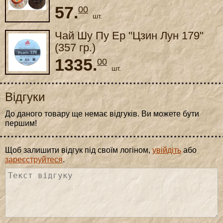
57.
00
шт.
Чай Шу Пу Ер "Цзин Лун 179"
(357 гр.)
1335.
00
шт.
Відгуки
До даного товару ще немає відгуків. Ви можете бути
першим!
Щоб залишити відгук під своїм логіном,
увійдіть
або
зареєструйтеся
.