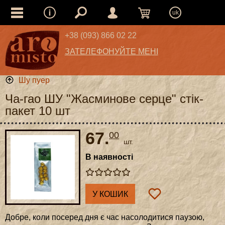
uk
+38 (093) 866 02 22
ЗАТЕЛЕФОНУЙТЕ МЕНІ
Шу пуер
Ча-гао ШУ "Жасминове серце" стік-
пакет 10 шт
67.
00
шт.
В наявності
У КОШИК
Добре, коли посеред дня є час насолодитися паузою,