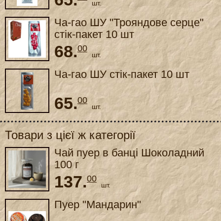
шт.
Ча-гао ШУ "Трояндове серце"
стік-пакет 10 шт
68.
00
шт.
Ча-гао ШУ стік-пакет 10 шт
65.
00
шт.
Товари з цієї ж категорії
Чай пуер в банці Шоколадний
100 г
137.
00
шт.
Пуер "Мандарин"