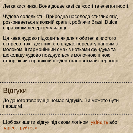
Легка кислинка: Вона додає каві свіжості та елегантності.
Чудова солодкість: Природна насолода стиглих ягід
розкривається в кожній краплі, роблячи Brasil Dulce
справжнім десертом у чашці.
Ця кава чудово підходить як для любителів чистого
еспресо, так і для тих, хто віддає перевагу напоям з
молоком. Її гармонійний смак з нотками фундука та
шоколаду чудово поєднується з молочною піною,
створюючи справжній шедевр кавової майстерності.
Відгуки
До даного товару ще немає відгуків. Ви можете бути
першим!
Щоб залишити відгук під своїм логіном,
увійдіть
або
зареєструйтеся
.