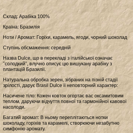
Склад: Арабіка 100%
Країна: Бразилія
Ноти / Аромат: Горіхи, карамель, ягоди, чорний шоколад
Ступінь обсмаження: середній
Назва Dulce, що в перекладі з італійської означає
"солодкий", влучно описує цю вишукану арабіку з
плантацій Бразилії.
Натуральна обробка зерен, зібраних на пізній стадії
зрілості, дарує Brasil Dulce її неповторний характер:
Насичене тіло: Кожен ковток огортає вас оксамитовим
теплом, даруючи відчуття повної та гармонійної кавової
насолоди.
Багатий аромат: В ньому переплітаються нотки
шоколаду, горіхів та карамелі, створюючи незабутню
симфонію аромату.