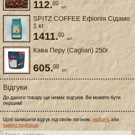
112.
00
шт.
SPITZ COFFEE Ефіопія Сідамо
1 кг
1411.
00
шт.
Кава Перу (Cagliari) 250г
605.
00
шт.
Відгуки
До даного товару ще немає відгуків. Ви можете бути
першим!
Щоб залишити відгук під своїм логіном,
увійдіть
або
зареєструйтеся
.