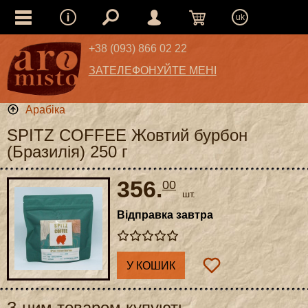
uk
+38 (093) 866 02 22
ЗАТЕЛЕФОНУЙТЕ МЕНІ
Арабіка
SPITZ COFFEE Жовтий бурбон
(Бразилія) 250 г
356.
00
шт.
Відправка завтра
У КОШИК
З цим товаром купують