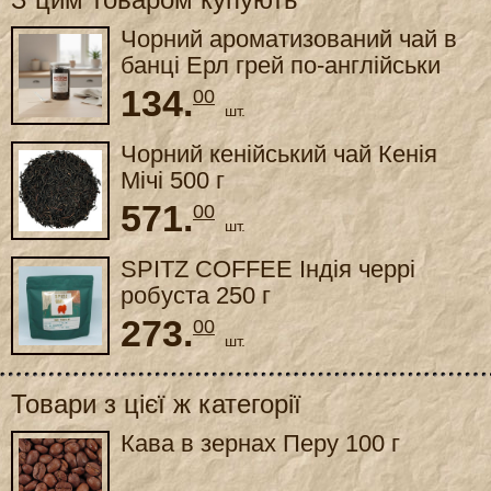
Чорний ароматизований чай в
банці Ерл грей по-англійськи
100 г
134.
00
шт.
Чорний кенійський чай Кенія
Мічі 500 г
571.
00
шт.
SPITZ COFFEE Індія черрі
робуста 250 г
273.
00
шт.
Товари з цієї ж категорії
Кава в зернах Перу 100 г