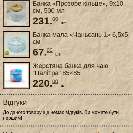
Банка «Прозоре кільце», 9x10
см, 500 мл
231.
00
шт.
Банка мала «Чаньсань 1» 6,5x5
см
67.
00
шт.
Жерстяна банка для чаю
“Палітра” 85×85
220.
00
шт.
Відгуки
До даного товару ще немає відгуків. Ви можете бути
першим!