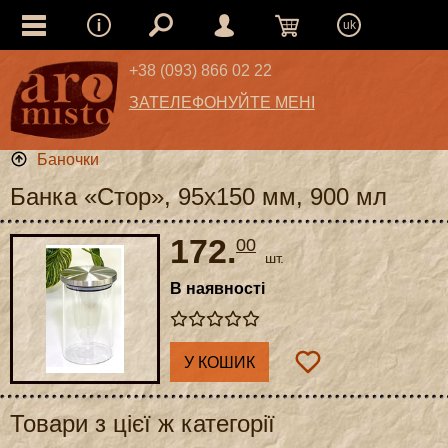
uk
+38 (093) 866 02 22
ЗАТЕЛЕФОНУЙТЕ МЕНІ
Баночки
Банка «Стор», 95x150 мм, 900 мл
172.
00
шт.
В наявності
У КОШИК
Товари з цієї ж категорії