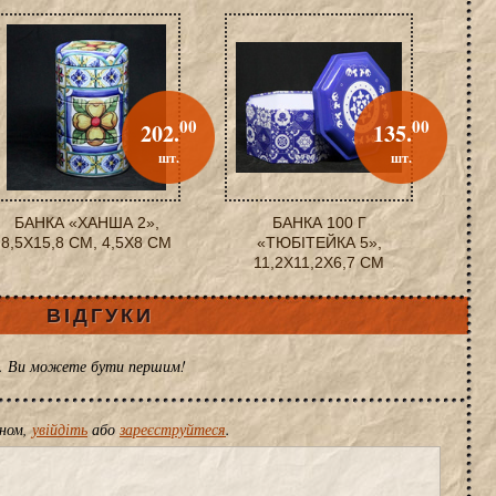
00
00
202.
135.
шт.
шт.
БАНКА «ХАНША 2»,
БАНКА 100 Г
8,5X15,8 СМ, 4,5X8 СМ
«ТЮБІТЕЙКА 5»,
11,2X11,2X6,7 СМ
ВІДГУКИ
ів. Ви можете бути першим!
іном,
увійдіть
або
зареєструйтеся
.