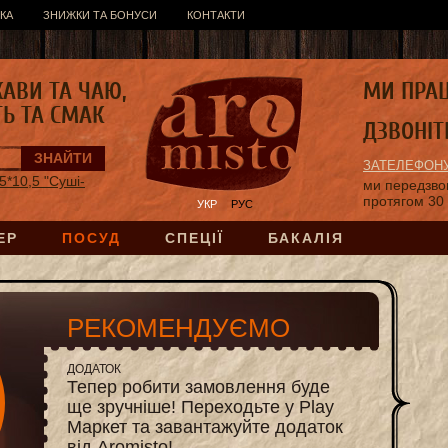
КА
ЗНИЖКИ ТА БОНУСИ
КОНТАКТИ
КАВИ ТА ЧАЮ,
МИ ПРА
ТЬ ТА СМАК
ДЗВОНІТ
ЗАТЕЛЕФОНУ
5*10,5 "Суші-
ми передзв
протягом 30
УКР
РУС
ЕР
ПОСУД
СПЕЦІЇ
БАКАЛІЯ
РЕКОМЕНДУЄМО
ДОДАТОК
Тепер робити замовлення буде
ще зручніше! Переходьте у Play
Маркет та завантажуйте додаток
від Aromisto!