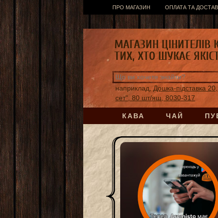
ПРО МАГАЗИН
ОПЛАТА ТА ДОСТАВ
МАГАЗИН ЦІНИТЕЛІВ 
ТИХ, ХТО ШУКАЄ ЯКІС
наприклад,
Дошка-підставка 20,
сет", 80 шт/ящ, 8030-317
КАВА
ЧАЙ
ПУ