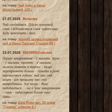
на товар
Чай пуер в банці
Шоколадний 100 г
27.07.2026
Molenka
Чай сподобався. Дійсно копчений
смак і відчувається смак чорносливу.
Буду замовляти і далі.
на товар
Чорний ароматизований
чай в банці Лапсанг Сушонг 80 г
23.07.2026
5923955@ukr.net
Перше заварювання - 2 хвилини, друге
- 3 хвилини, треттє - 4 хвилини,
можно зливати в термос - якщо
перетримати більше - гіркота в роті
тримається годину, чай має свій
шарм - але прицьому має свої
витрибеньки. Але якщо - Вам
подобається . - на п"яте заварювання
- смак - вибагливого білого чаю-
гірко...
на товар
Шен Пуер вит. 30 років
"Гурман" з рисом 6 г