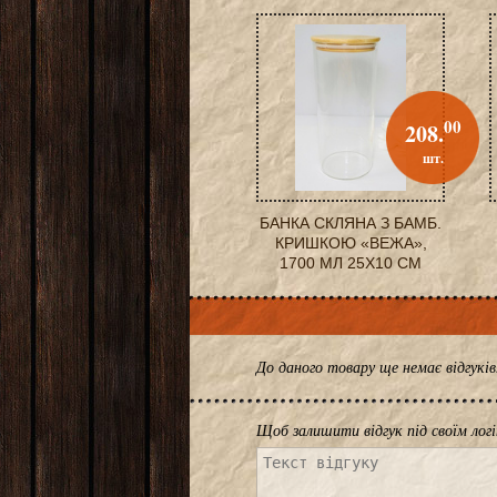
00
208.
шт.
БАНКА СКЛЯНА З БАМБ.
КРИШКОЮ «ВЕЖА»,
1700 МЛ 25X10 СМ
До даного товару ще немає відгук
Щоб залишити відгук під своїм лог