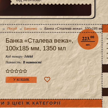
→
Посуд
→
Баночки
→
Банка «Сталева вежа», 100x185 мм, 1
00
223.
Банка «Сталева вежа»,
шт.
100x185 мм, 1350 мл
Код товару:
14444
Наявність:
В наявності
У КОШИК
И З ЦІЄЇ Ж КАТЕГОРІЇ