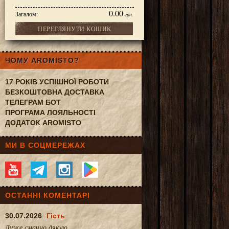
0.00
Загалом:
грн.
ПЕРЕГЛЯНУТИ КОШИК
350 мл
ЧОМУ AROMISTO?
17 РОКІВ УСПІШНОЇ РОБОТИ
БЕЗКОШТОВНА ДОСТАВКА
ТЕЛЕГРАМ БОТ
ПРОГРАМА ЛОЯЛЬНОСТІ
ДОДАТОК AROMISTO
МИ В СОЦМЕРЕЖАХ
ОСТАННІ КОМЕНТАРІ
30.07.2026
Гість
Дуже смачно.дякую