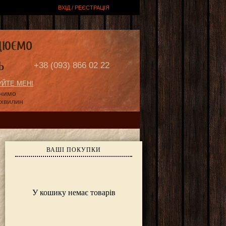
ВХІД / РЕЄСТРАЦІЯ
ЦЮЄМО
Ь
+38 (093) 866 02 22
ЙТЕ МЕНІ
онимо
 хвилин
ВАШІ ПОКУПКИ
У кошику немає товарів