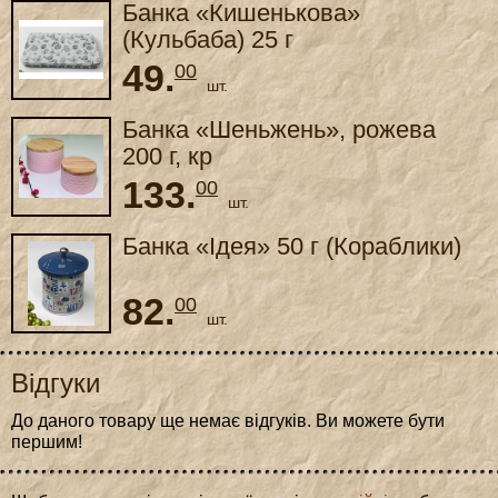
Банка «Кишенькова»
(Кульбаба) 25 г
49.
00
шт.
Банка «Шеньжень», рожева
200 г, кр
133.
00
шт.
Банка «Ідея» 50 г (Кораблики)
82.
00
шт.
Відгуки
До даного товару ще немає відгуків. Ви можете бути
першим!