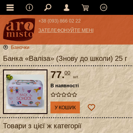
uk
+38 (093) 866 02 22
ЗАТЕЛЕФОНУЙТЕ МЕНІ
Баночки
Банка «Валіза» (Знову до школи) 25 г
77.
00
шт.
В наявності
У КОШИК
Товари з цієї ж категорії