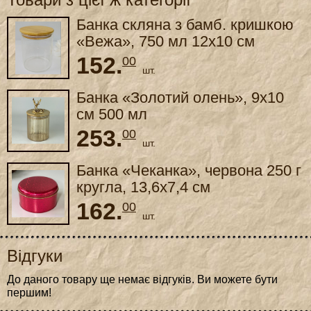
Банка скляна з бамб. кришкою
«Вежа», 750 мл 12x10 см
152.
00
шт.
Банка «Золотий олень», 9x10
см 500 мл
253.
00
шт.
Банка «Чеканка», червона 250 г
кругла, 13,6x7,4 см
162.
00
шт.
Відгуки
До даного товару ще немає відгуків. Ви можете бути
першим!