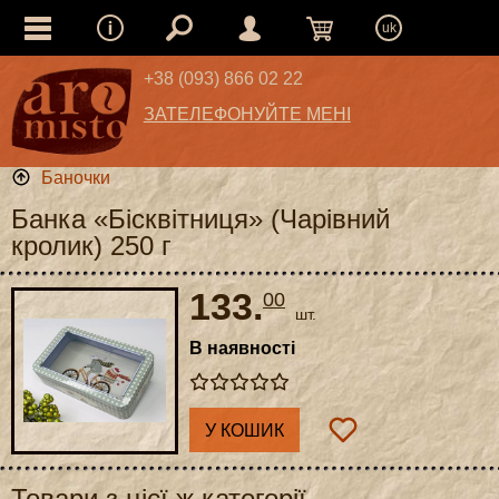
uk
+38 (093) 866 02 22
ЗАТЕЛЕФОНУЙТЕ МЕНІ
Баночки
Банка «Бісквітниця» (Чарівний
кролик) 250 г
133.
00
шт.
В наявності
У КОШИК
Товари з цієї ж категорії