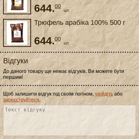
644.
00
шт.
Трюфель арабіка 100% 500 г
644.
00
шт.
Відгуки
До даного товару ще немає відгуків. Ви можете бути
першим!
Щоб залишити відгук під своїм логіном,
увійдіть
або
зареєструйтеся
.