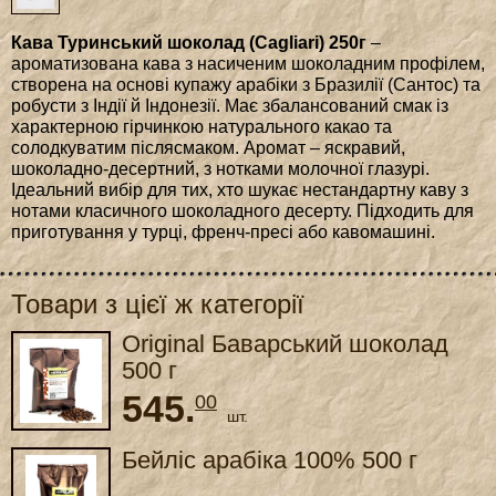
Кава Туринський шоколад (Cagliari) 250г
–
ароматизована кава з насиченим шоколадним профілем,
створена на основі купажу арабіки з Бразилії (Сантос) та
робусти з Індії й Індонезії. Має збалансований смак із
характерною гірчинкою натурального какао та
солодкуватим післясмаком. Аромат – яскравий,
шоколадно-десертний, з нотками молочної глазурі.
Ідеальний вибір для тих, хто шукає нестандартну каву з
нотами класичного шоколадного десерту. Підходить для
приготування у турці, френч-пресі або кавомашині.
Товари з цієї ж категорії
Original Баварський шоколад
500 г
545.
00
шт.
Бейліс арабіка 100% 500 г