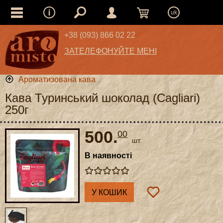
uk
+38 (093) 866 02 22
ЗАТЕЛЕФОНУЙТЕ МЕНІ
Ароматизована кава
Кава Туринський шоколад (Cagliari)
250г
500.
00
шт.
В наявності
У КОШИК