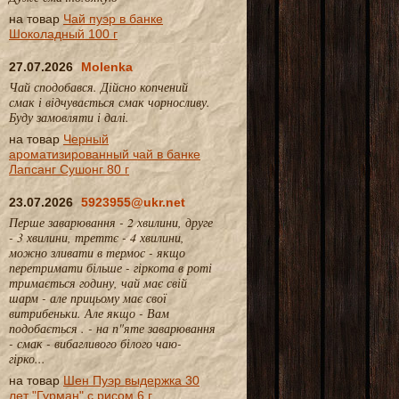
на товар
Чай пуэр в банке
Шоколадный 100 г
27.07.2026
Molenka
Чай сподобався. Дійсно копчений
смак і відчувається смак чорносливу.
Буду замовляти і далі.
на товар
Черный
ароматизированный чай в банке
Лапсанг Сушонг 80 г
23.07.2026
5923955@ukr.net
Перше заварювання - 2 хвилини, друге
- 3 хвилини, треттє - 4 хвилини,
можно зливати в термос - якщо
перетримати більше - гіркота в роті
тримається годину, чай має свій
шарм - але прицьому має свої
витрибеньки. Але якщо - Вам
подобається . - на п"яте заварювання
- смак - вибагливого білого чаю-
гірко...
на товар
Шен Пуэр выдержка 30
лет "Гурман" с рисом 6 г