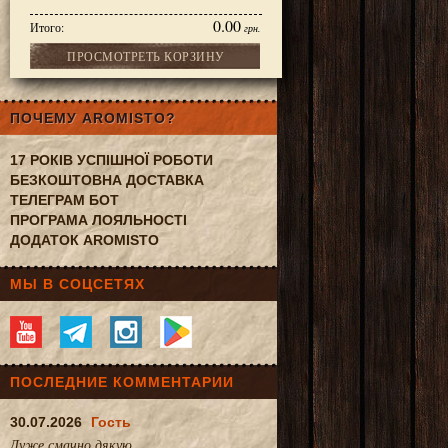
0.00
Итого:
грн.
ПРОСМОТРЕТЬ КОРЗИНУ
шт/ ящ, 8030-361
ПОЧЕМУ AROMISTO?
17 РОКІВ УСПІШНОЇ РОБОТИ
БЕЗКОШТОВНА ДОСТАВКА
ТЕЛЕГРАМ БОТ
ПРОГРАМА ЛОЯЛЬНОСТІ
ДОДАТОК AROMISTO
МЫ В СОЦСЕТЯХ
ПОСЛЕДНИЕ КОММЕНТАРИИ
30.07.2026
Гость
Дуже смачно.дякую