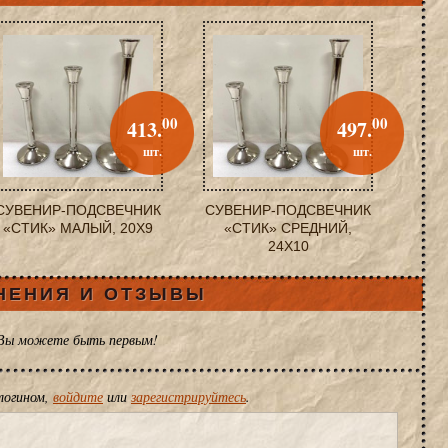
00
00
413.
497.
шт.
шт.
СУВЕНИР-ПОДСВЕЧНИК
СУВЕНИР-ПОДСВЕЧНИК
«СТИК» МАЛЫЙ, 20X9
«СТИК» СРЕДНИЙ,
24X10
НЕНИЯ И ОТЗЫВЫ
 Вы можете быть первым!
логином,
войдите
или
зарегистрируйтесь
.