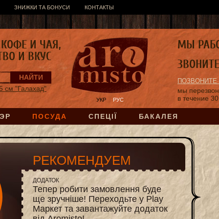
ЗНИЖКИ ТА БОНУСИ
КОНТАКТЫ
КОФЕ И ЧАЯ,
МЫ РАБ
ТВО И ВКУС
ЗВОНИТ
ПОЗВОНИТЕ
5 см "Галахад"
мы перезво
в течение 30
УКР
РУС
ЭР
ПОСУДА
СПЕЦІЇ
БАКАЛЕЯ
РЕКОМЕНДУЕМ
ДОДАТОК
Тепер робити замовлення буде
ще зручніше! Переходьте у Play
Маркет та завантажуйте додаток
від Aromisto!