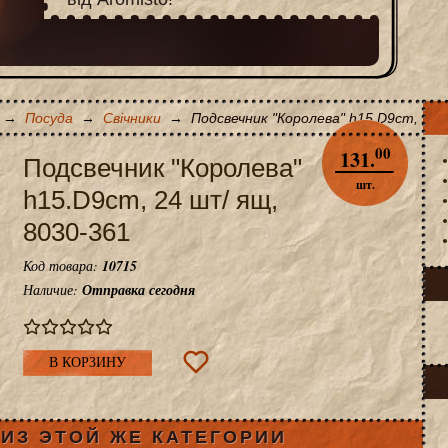
→
Посуда
→
Свічники
→
Подсвечник "Королева" h15.D9cm, 24 
00
131.
Подсвечник "Королева"
шт.
h15.D9cm, 24 шт/ ящ,
8030-361
Код товара:
10715
Наличие:
Отправка сегодня
В КОРЗИНУ
ИЗ ЭТОЙ ЖЕ КАТЕГОРИИ