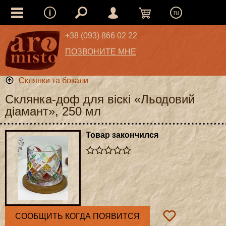
ru
+38 (093) 866 02 22
ПОЗВОНИТЕ МНЕ
Склянки та бокали
Склянка-доф для віскі «Льодовий
діамант», 250 мл
Товар закончился
СООБЩИТЬ КОГДА ПОЯВИТСЯ