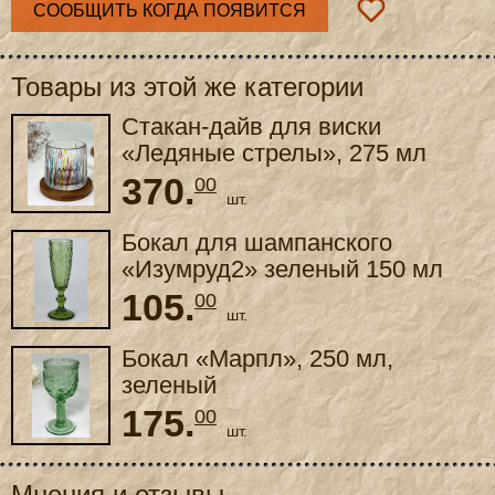
СООБЩИТЬ КОГДА ПОЯВИТСЯ
Товары из этой же категории
Стакан-дайв для виски
«Ледяные стрелы», 275 мл
370.
00
шт.
Бокал для шампанского
«Изумруд2» зеленый 150 мл
105.
00
шт.
Бокал «Марпл», 250 мл,
зеленый
175.
00
шт.
Мнения и отзывы