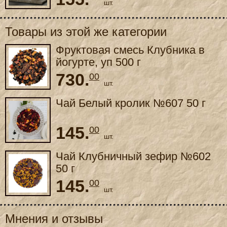
шт.
Товары из этой же категории
Фруктовая смесь Клубника в
йогурте, уп 500 г
730.
00
шт.
Чай Белый кролик №607 50 г
145.
00
шт.
Чай Клубничный зефир №602
50 г
145.
00
шт.
Мнения и отзывы