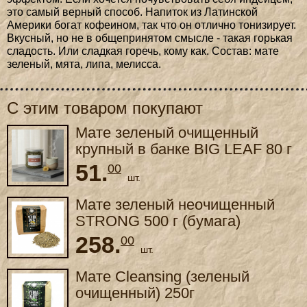
это самый верный способ. Напиток из Латинской
Америки богат кофеином, так что он отлично тонизирует.
Вкусный, но не в общепринятом смысле - такая горькая
сладость. Или сладкая горечь, кому как. Состав: мате
зеленый, мята, липа, мелисса.
С этим товаром покупают
Мате зеленый очищенный
крупный в банке BIG LEAF 80 г
51.
00
шт.
Мате зеленый неочищенный
STRONG 500 г (бумага)
258.
00
шт.
Мате Cleansing (зеленый
очищенный) 250г