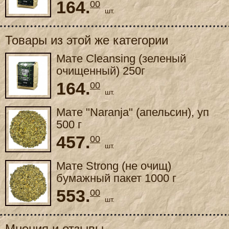
164.
00
шт.
Товары из этой же категории
Мате Cleansing (зеленый
очищенный) 250г
164.
00
шт.
Мате "Naranja" (апельсин), уп
500 г
457.
00
шт.
Мате Strong (не очищ)
бумажный пакет 1000 г
553.
00
шт.
Мнения и отзывы