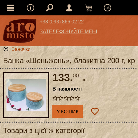
uk
+38 (093) 866 02 22
ЗАТЕЛЕФОНУЙТЕ МЕНІ
Баночки
Банка «Шеньжень», блакитна 200 г, кр
133.
00
шт.
В наявності
У КОШИК
Товари з цієї ж категорії