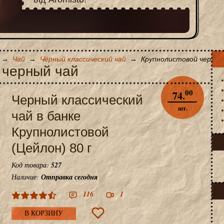
→
Чай
→
Чёрный классический чай
→
Крупнолистовой черный
 черный чай
00
74.
Черный классический
шт.
чай в банке
Крупнолистовой
(Цейлон) 80 г
Код товара:
527
Наличие:
Отправка сегодня
116
1
В КОРЗИНУ