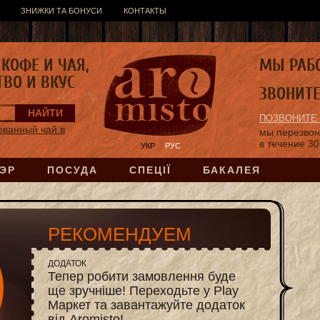
ЗНИЖКИ ТА БОНУСИ
КОНТАКТЫ
КОФЕ И ЧАЯ,
МЫ РАБ
ТВО И ВКУС
ЗВОНИТ
ПОЗВОНИТЕ
ванный чай в
мы перезво
в течение 30
УКР
РУС
ЭР
ПОСУДА
СПЕЦІЇ
БАКАЛЕЯ
РЕКОМЕНДУЕМ
ДОДАТОК
Тепер робити замовлення буде
ще зручніше! Переходьте у Play
Маркет та завантажуйте додаток
від Aromisto!