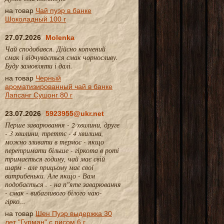
на товар
Чай пуэр в банке
Шоколадный 100 г
27.07.2026
Molenka
Чай сподобався. Дійсно копчений
смак і відчувається смак чорносливу.
Буду замовляти і далі.
на товар
Черный
ароматизированный чай в банке
Лапсанг Сушонг 80 г
23.07.2026
5923955@ukr.net
Перше заварювання - 2 хвилини, друге
- 3 хвилини, треттє - 4 хвилини,
можно зливати в термос - якщо
перетримати більше - гіркота в роті
тримається годину, чай має свій
шарм - але прицьому має свої
витрибеньки. Але якщо - Вам
подобається . - на п"яте заварювання
- смак - вибагливого білого чаю-
гірко...
на товар
Шен Пуэр выдержка 30
лет "Гурман" с рисом 6 г