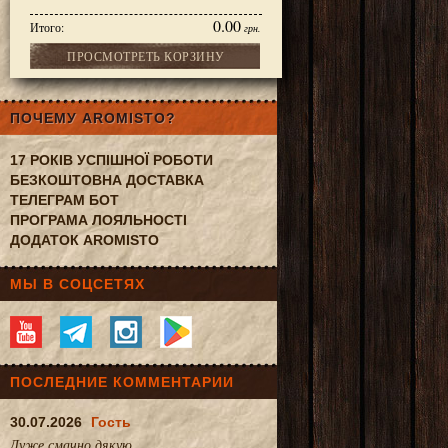
0.00
Итого:
грн.
ПРОСМОТРЕТЬ КОРЗИНУ
 чай
ПОЧЕМУ AROMISTO?
17 РОКІВ УСПІШНОЇ РОБОТИ
БЕЗКОШТОВНА ДОСТАВКА
ТЕЛЕГРАМ БОТ
ПРОГРАМА ЛОЯЛЬНОСТІ
ДОДАТОК AROMISTO
МЫ В СОЦСЕТЯХ
ПОСЛЕДНИЕ КОММЕНТАРИИ
30.07.2026
Гость
Дуже смачно.дякую