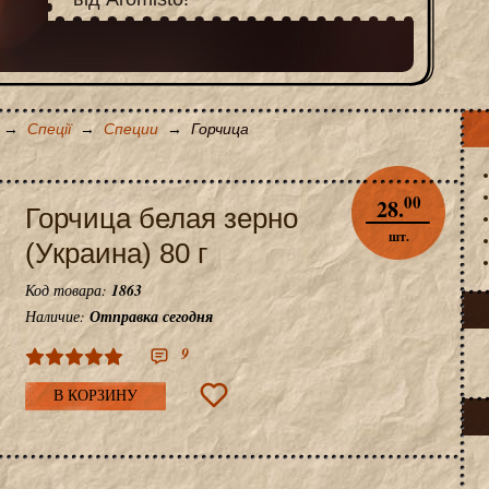
→
Спеції
→
Специи
→
Горчица
00
28.
Горчица белая зерно
шт.
(Украина) 80 г
Код товара:
1863
Наличие:
Отправка сегодня
9
В КОРЗИНУ