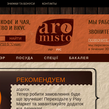
ЗНИЖКИ ТА БОНУСИ
КОНТАКТЫ
КОФЕ И ЧАЯ,
МЫ РАБ
ТВО И ВКУС
ЗВОНИТ
ПОЗВОНИТЕ
5*10,5 "Суши-
мы перезво
в течение 30
УКР
РУС
ЭР
ПОСУДА
СПЕЦІЇ
БАКАЛЕЯ
РЕКОМЕНДУЕМ
ДОДАТОК
Тепер робити замовлення буде
ще зручніше! Переходьте у Play
Маркет та завантажуйте додаток
від Aromisto!