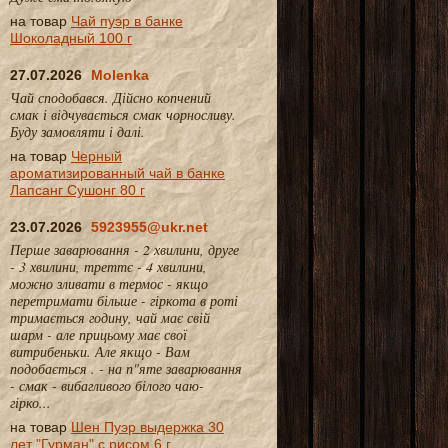
на товар
Чай пуэр в банке
Шоколадный 100 г
27.07.2026
Molenka
Чай сподобався. Дійсно копчений
смак і відчувається смак чорносливу.
Буду замовляти і далі.
на товар
Черный
ароматизированный чай в банке
Лапсанг Сушонг 80 г
23.07.2026
5923955@ukr.net
Перше заварювання - 2 хвилини, друге
- 3 хвилини, треттє - 4 хвилини,
можно зливати в термос - якщо
перетримати більше - гіркота в роті
тримається годину, чай має свій
шарм - але прицьому має свої
витрибеньки. Але якщо - Вам
подобається . - на п"яте заварювання
- смак - вибагливого білого чаю-
гірко...
на товар
Шен Пуэр выдержка 30
лет "Гурман" с рисом 6 г