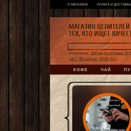
О МАГАЗИНЕ
ОПЛАТА И ДОСТАВКА
МАГАЗИН ЦЕНИТЕЛЕЙ 
ТЕХ, КТО ИЩЕТ КАЧЕС
например,
Доска-подставка 20,
сет", 80 шт/ящ, 8030-317
КОФЕ
ЧАЙ
ПУ