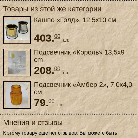
Товары из этой же категории
Кашпо «Голд», 12,5x13 см
403.
00
шт.
Подсвечник «Король» 13,5x9
сm
208.
00
шт.
Подсвечник «Амбер-2», 7,0x4,0
см
79.
00
шт.
Мнения и отзывы
К этому товару еще нет отзывов. Вы можете быть