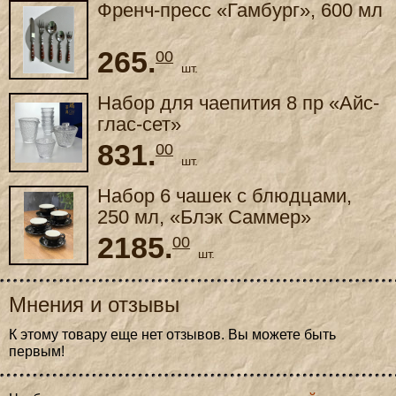
Френч-пресс «Гамбург», 600 мл
265.
00
шт.
Набор для чаепития 8 пр «Айс-
глас-сет»
гайвань150мл/170мл/60мл
831.
00
шт.
Набор 6 чашек с блюдцами,
250 мл, «Блэк Саммер»
2185.
00
шт.
Мнения и отзывы
К этому товару еще нет отзывов. Вы можете быть
первым!