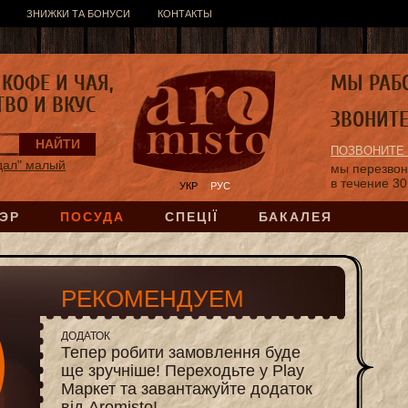
ЗНИЖКИ ТА БОНУСИ
КОНТАКТЫ
КОФЕ И ЧАЯ,
МЫ РАБ
ТВО И ВКУС
ЗВОНИТ
ПОЗВОНИТЕ
дал" малый
мы перезво
в течение 30
УКР
РУС
ЭР
ПОСУДА
СПЕЦІЇ
БАКАЛЕЯ
РЕКОМЕНДУЕМ
ДОДАТОК
Тепер робити замовлення буде
ще зручніше! Переходьте у Play
Маркет та завантажуйте додаток
від Aromisto!