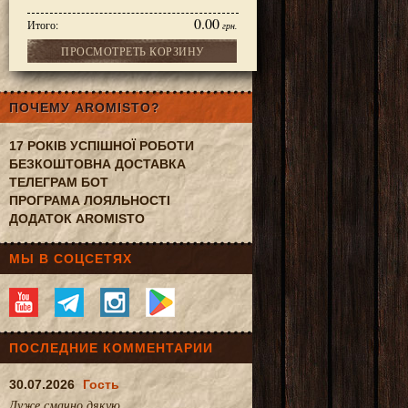
0.00
Итого:
грн.
ПРОСМОТРЕТЬ КОРЗИНУ
я «Часен»
ПОЧЕМУ AROMISTO?
17 РОКІВ УСПІШНОЇ РОБОТИ
БЕЗКОШТОВНА ДОСТАВКА
ТЕЛЕГРАМ БОТ
ПРОГРАМА ЛОЯЛЬНОСТІ
ДОДАТОК AROMISTO
МЫ В СОЦСЕТЯХ
ПОСЛЕДНИЕ КОММЕНТАРИИ
30.07.2026
Гость
Дуже смачно.дякую