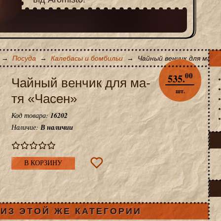
→
Посуда
→
Калебасы и бомбильи
→
Чайный венчик для ма-т
00
535.
Чайный венчик для ма-
шт.
тя «Часен»
Код товара:
16202
Наличие:
В наличии
В КОРЗИНУ
ИЗ ЭТОЙ ЖЕ КАТЕГОРИИ