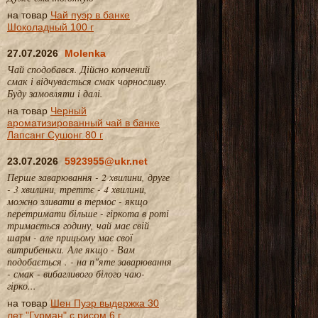
на товар
Чай пуэр в банке
Шоколадный 100 г
27.07.2026
Molenka
Чай сподобався. Дійсно копчений
смак і відчувається смак чорносливу.
Буду замовляти і далі.
на товар
Черный
ароматизированный чай в банке
Лапсанг Сушонг 80 г
23.07.2026
5923955@ukr.net
Перше заварювання - 2 хвилини, друге
- 3 хвилини, треттє - 4 хвилини,
можно зливати в термос - якщо
перетримати більше - гіркота в роті
тримається годину, чай має свій
шарм - але прицьому має свої
витрибеньки. Але якщо - Вам
подобається . - на п"яте заварювання
- смак - вибагливого білого чаю-
гірко...
на товар
Шен Пуэр выдержка 30
лет "Гурман" с рисом 6 г