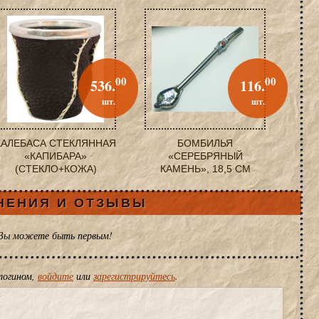
00
00
536.
116.
шт.
шт.
КАЛЕБАСА СТЕКЛЯННАЯ
БОМБИЛЬЯ
«КАПИБАРА»
«СЕРЕБРЯНЫЙ
(СТЕКЛО+КОЖА)
КАМЕНЬ», 18,5 СМ
НЕНИЯ И ОТЗЫВЫ
 Вы можете быть первым!
логином,
войдите
или
зарегистрируйтесь
.