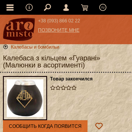
ru
+38 (093) 866 02 22
ПОЗВОНИТЕ МНЕ
Калебасы и бомбильи
Калебаса з кільцем «Гуарані»
(Малюнки в асортименті)
Товар закончился
СООБЩИТЬ КОГДА ПОЯВИТСЯ