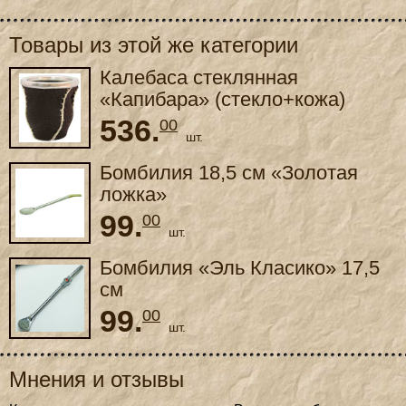
Товары из этой же категории
Калебаса стеклянная
«Капибара» (стекло+кожа)
536.
00
шт.
Бомбилия 18,5 см «Золотая
ложка»
99.
00
шт.
Бомбилия «Эль Класико» 17,5
см
99.
00
шт.
Мнения и отзывы