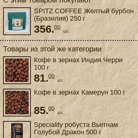
SPITZ COFFEE Желтый бурбон
(Бразилия) 250 г
356.
00
шт.
Товары из этой же категории
Кофе в зернах Индия Черри
100 г
81.
00
шт.
Кофе в зернах Камерун 100 г
85.
00
шт.
Speciality робуста Вьетнам
Голубой Дракон 500 г