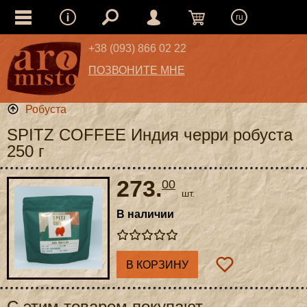
ru
+38 (093) 866 02 22
ПОЗВОНИТЕ МНЕ
Робуста
SPITZ COFFEE Индия черри робуста
250 г
273.
00
шт.
В наличии
В КОРЗИНУ
С этим товаром покупают