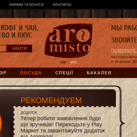
ЗНИЖКИ ТА БОНУСИ
КОНТАКТЫ
КОФЕ И ЧАЯ,
МЫ РАБ
ТВО И ВКУС
ЗВОНИТ
ПОЗВОНИТЕ
мы перезво
в течение 30
УКР
РУС
ЭР
ПОСУДА
СПЕЦІЇ
БАКАЛЕЯ
РЕКОМЕНДУЕМ
ДОДАТОК
Тепер робити замовлення буде
ще зручніше! Переходьте у Play
Маркет та завантажуйте додаток
від Aromisto!