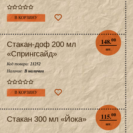
В КОРЗИНУ
00
148.
Стакан-доф 200 мл
шт.
«Спрингсайд»
Код товара:
21252
Наличие:
В наличии
В КОРЗИНУ
00
115.
Стакан 300 мл «Йока»
шт.