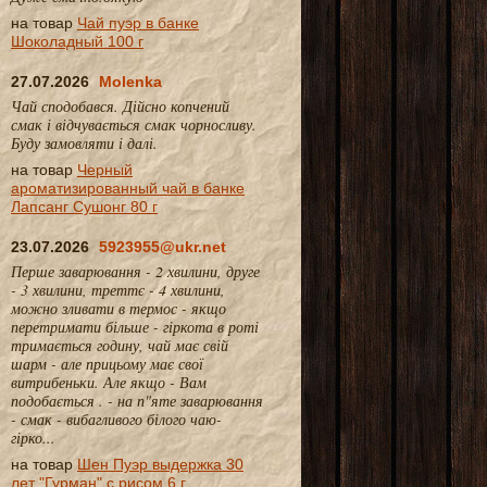
на товар
Чай пуэр в банке
Шоколадный 100 г
27.07.2026
Molenka
Чай сподобався. Дійсно копчений
смак і відчувається смак чорносливу.
Буду замовляти і далі.
на товар
Черный
ароматизированный чай в банке
Лапсанг Сушонг 80 г
23.07.2026
5923955@ukr.net
Перше заварювання - 2 хвилини, друге
- 3 хвилини, треттє - 4 хвилини,
можно зливати в термос - якщо
перетримати більше - гіркота в роті
тримається годину, чай має свій
шарм - але прицьому має свої
витрибеньки. Але якщо - Вам
подобається . - на п"яте заварювання
- смак - вибагливого білого чаю-
гірко...
на товар
Шен Пуэр выдержка 30
лет "Гурман" с рисом 6 г