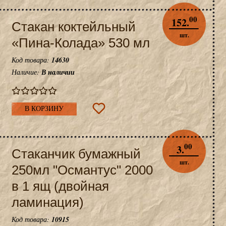
00
152.
Стакан коктейльный
шт.
«Пина-Колада» 530 мл
Код товара:
14630
Наличие:
В наличии
В КОРЗИНУ
00
3.
Стаканчик бумажный
шт.
250мл "Османтус" 2000
в 1 ящ (двойная
ламинация)
Код товара:
10915