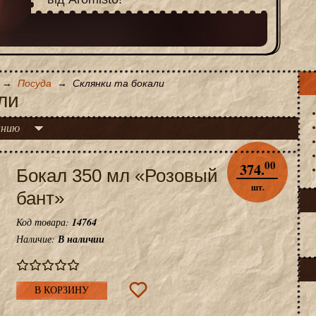
→
Посуда
→
Склянки та бокали
ли
анию
00
374.
Бокал 350 мл «Розовый
шт.
бант»
Код товара:
14764
Наличие:
В наличии
В КОРЗИНУ