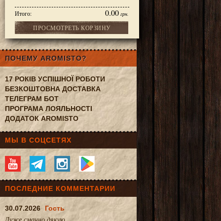
0.00
Итого:
грн.
ПРОСМОТРЕТЬ КОРЗИНУ
ПОЧЕМУ AROMISTO?
17 РОКІВ УСПІШНОЇ РОБОТИ
БЕЗКОШТОВНА ДОСТАВКА
ТЕЛЕГРАМ БОТ
ПРОГРАМА ЛОЯЛЬНОСТІ
ДОДАТОК AROMISTO
МЫ В СОЦСЕТЯХ
ПОСЛЕДНИЕ КОММЕНТАРИИ
30.07.2026
Гость
Дуже смачно.дякую