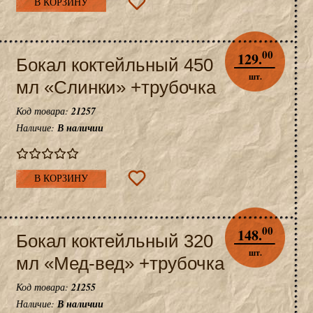
В КОРЗИНУ
00
129.
Бокал коктейльный 450
шт.
мл «Слинки» +трубочка
Код товара:
21257
Наличие:
В наличии
В КОРЗИНУ
00
148.
Бокал коктейльный 320
шт.
мл «Мед-вед» +трубочка
Код товара:
21255
Наличие:
В наличии