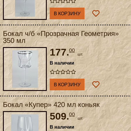
В КОРЗИНУ
Бокал ч/б «Прозрачная Геометрия»
350 мл
177.
00
шт.
В наличии
В КОРЗИНУ
Бокал «Купер» 420 мл коньяк
509.
00
шт.
В наличии