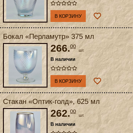
В КОРЗИНУ
Бокал «Перламутр» 375 мл
266.
00
шт.
В наличии
В КОРЗИНУ
Стакан «Оптик-голд», 625 мл
262.
00
шт.
В наличии