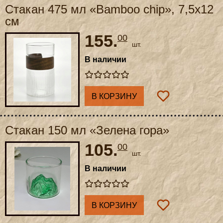
Стакан 475 мл «Bamboo chip», 7,5x12
см
155.
00
шт.
В наличии
В КОРЗИНУ
Стакан 150 мл «Зелена гора»
105.
00
шт.
В наличии
В КОРЗИНУ