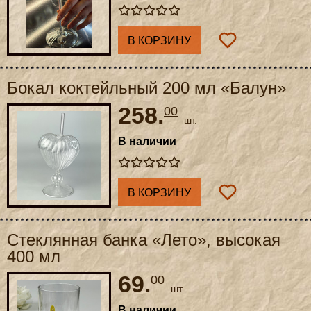
В КОРЗИНУ
Бокал коктейльный 200 мл «Балун»
258.
00
шт.
В наличии
В КОРЗИНУ
Стеклянная банка «Лето», высокая
400 мл
69.
00
шт.
В наличии