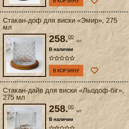
В КОРЗИНУ
Стакан-доф для виски «Эмир», 275
мл
258.
00
шт.
В наличии
В КОРЗИНУ
Стакан-дайв для виски «Льодоф-біг»,
275 мл
258.
00
шт.
В наличии