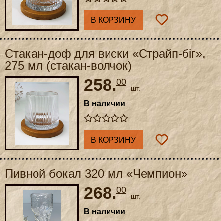
В КОРЗИНУ
Стакан-доф для виски «Страйп-біг»,
275 мл (стакан-волчок)
258.
00
шт.
В наличии
В КОРЗИНУ
Пивной бокал 320 мл «Чемпион»
268.
00
шт.
В наличии