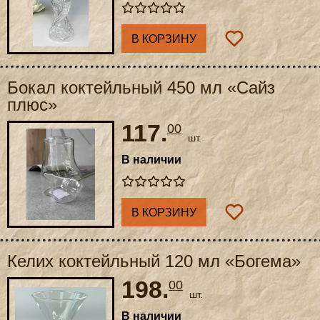
В КОРЗИНУ
Бокал коктейльный 450 мл «Сайз
плюс»
117.
00
шт.
В наличии
В КОРЗИНУ
Келих коктейльный 120 мл «Богема»
198.
00
шт.
В наличии