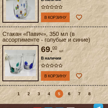
В КОРЗИНУ
Стакан «Павич», 350 мл (в
ассортименте - голубые и синие)
69.
00
шт.
В наличии
В КОРЗИНУ
1
2
3
4
5
6
7
8