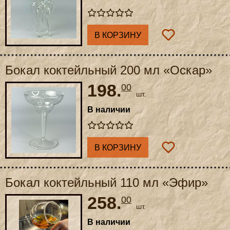
В КОРЗИНУ
Бокал коктейльный 200 мл «Оскар»
198.
00
шт.
В наличии
В КОРЗИНУ
Бокал коктейльный 110 мл «Эфир»
258.
00
шт.
В наличии